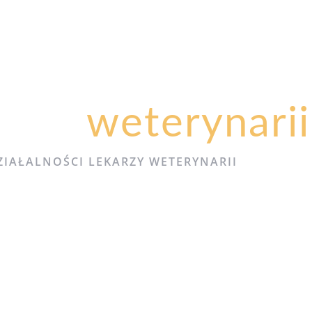
f dla
weterynarii
IAŁALNOŚCI LEKARZY WETERYNARII
GU
KONTAKT