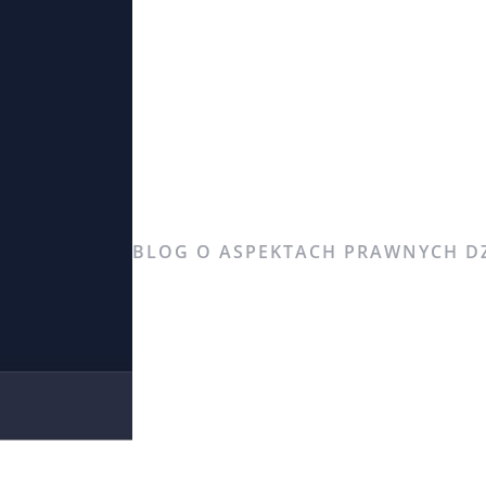
Psi paragra
BLOG O ASPEKTACH PRAWNYCH DZ
STRONA GŁÓWNA
O MNIE
O BLO