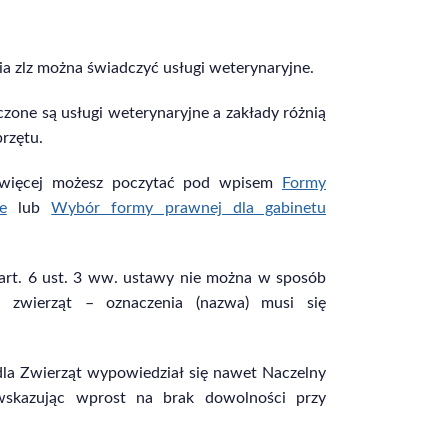
ia zlz można świadczyć usługi weterynaryjne.
zone są usługi weterynaryjne a zakłady różnią
przętu.
t więcej możesz poczytać pod wpisem
Formy
e
lub
Wybór formy prawnej dla gabinetu
art. 6 ust. 3 ww. ustawy nie można w sposób
a zwierząt – oznaczenia (nazwa) musi się
dla Zwierząt wypowiedział się nawet Naczelny
skazując wprost na brak dowolności przy