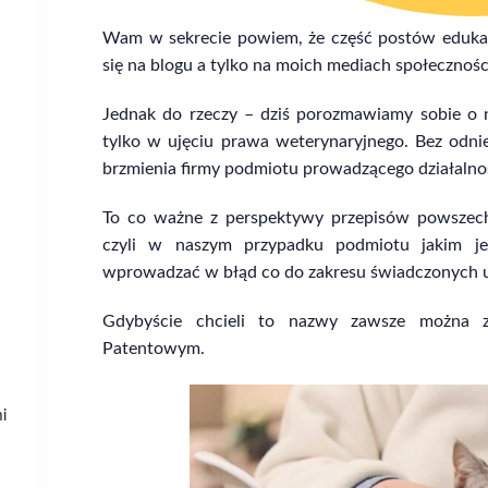
Wam w sekrecie powiem, że część postów edukac
się na blogu a tylko na moich mediach społeczno
Jednak do rzeczy – dziś porozmawiamy sobie o n
tylko w ujęciu prawa weterynaryjnego. Bez odni
brzmienia firmy podmiotu prowadzącego działalno
To co ważne z perspektywy przepisów powszech
czyli w naszym przypadku podmiotu jakim jes
wprowadzać w błąd co do zakresu świadczonych usł
Gdybyście chcieli to nazwy zawsze można z
Patentowym.
i