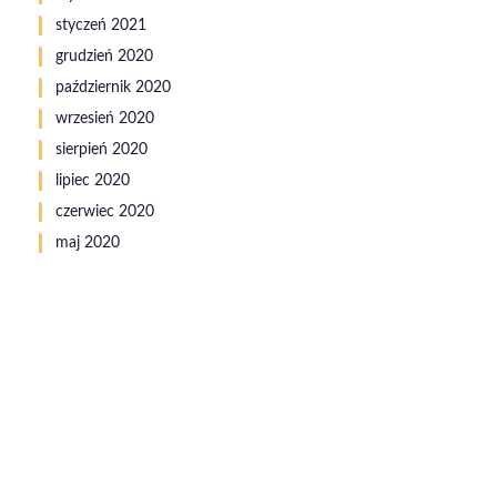
styczeń 2021
grudzień 2020
październik 2020
wrzesień 2020
sierpień 2020
lipiec 2020
czerwiec 2020
maj 2020
Kancelaria Prawa Kynologicznego
Adwokat Agnieszka Łyp-Chmielewska
ul. Sienkiewicza 14
41-300 Dąbrowa Górnicza